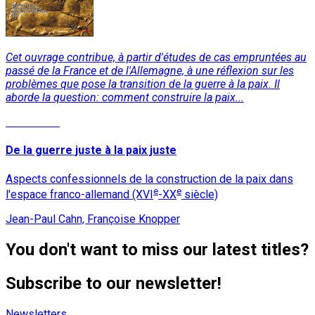
Cet ouvrage contribue, à partir d'études de cas empruntées au
passé de la France et de l'Allemagne, à une réflexion sur les
problèmes que pose la transition de la guerre à la paix. Il
aborde la question: comment construire la paix...
Read More
De la guerre juste à la paix juste
Aspects confessionnels de la construction de la paix dans
e
e
l'espace franco-allemand (XVI
-XX
siècle)
Jean-Paul Cahn, Françoise Knopper
You don't want to miss our latest titles?
Subscribe to our newsletter!
Newsletters