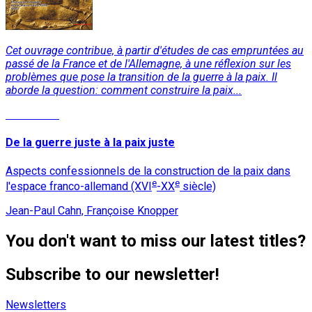
Cet ouvrage contribue, à partir d'études de cas empruntées au
passé de la France et de l'Allemagne, à une réflexion sur les
problèmes que pose la transition de la guerre à la paix. Il
aborde la question: comment construire la paix...
Read More
De la guerre juste à la paix juste
Aspects confessionnels de la construction de la paix dans
e
e
l'espace franco-allemand (XVI
-XX
siècle)
Jean-Paul Cahn, Françoise Knopper
You don't want to miss our latest titles?
Subscribe to our newsletter!
Newsletters