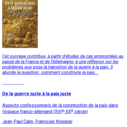
Cet ouvrage contribue, à partir d'études de cas empruntées au
passé de la France et de l'Allemagne, à une réflexion sur les
problèmes que pose la transition de la guerre à la paix. Il
aborde la question: comment construire la paix...
Read More
De la guerre juste à la paix juste
Aspects confessionnels de la construction de la paix dans
e
e
l'espace franco-allemand (XVI
-XX
siècle)
Jean-Paul Cahn, Françoise Knopper