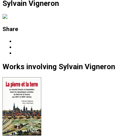
Sylvain Vigneron
Share
Works
involving
Sylvain Vigneron