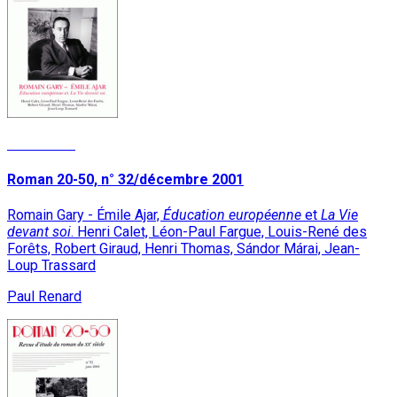
Read More
Roman 20-50, n° 32/décembre 2001
Romain Gary - Émile Ajar,
Éducation européenne
et
La Vie
devant soi
. Henri Calet, Léon-Paul Fargue, Louis-René des
Forêts, Robert Giraud, Henri Thomas, Sándor Márai, Jean-
Loup Trassard
Paul Renard