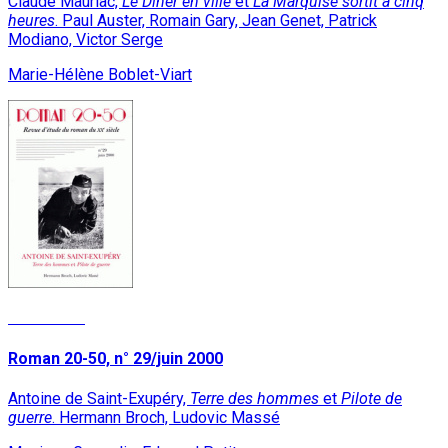
Claude Mauriac,
Le Dîner en ville
et
La Marquise sortit à cinq
heures
. Paul Auster, Romain Gary, Jean Genet, Patrick
Modiano, Victor Serge
Marie-Hélène Boblet-Viart
Read More
Roman 20-50, n° 29/juin 2000
Antoine de Saint-Exupéry,
Terre des hommes
et
Pilote de
guerre
. Hermann Broch, Ludovic Massé