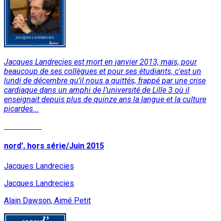
Jacques Landrecies est mort en janvier 2013, mais, pour
beaucoup de ses collègues et pour ses étudiants, c'est un
lundi de décembre qu’il nous a quittés, frappé par une crise
cardiaque dans un amphi de l’université de Lille 3 où il
enseignait depuis plus de quinze ans la langue et la culture
picardes...
Read More
nord', hors série/Juin 2015
Jacques Landrecies
Jacques Landrecies
Alain Dawson, Aimé Petit