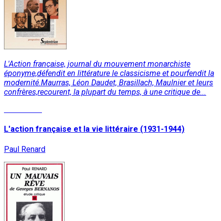
L'Action française, journal du mouvement monarchiste
éponyme,défendit en littérature le classicisme et pourfendit la
modernité.Maurras, Léon Daudet, Brasillach, Maulnier et leurs
confrères,recourent, la plupart du temps, à une critique de...
Read More
L'action française et la vie littéraire (1931-1944)
Paul Renard