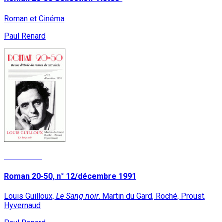
Roman et Cinéma
Paul Renard
Read More
Roman 20-50, n° 12/décembre 1991
Louis Guilloux,
Le Sang noir
. Martin du Gard, Roché, Proust,
Hyvernaud