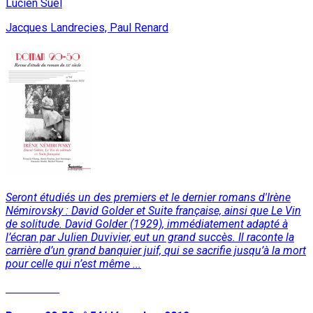
Lucien Suel
Jacques Landrecies, Paul Renard
Seront étudiés un des premiers et le dernier romans d'Irène
Némirovsky : David Golder et Suite française, ainsi que Le Vin
de solitude. David Golder (1929), immédiatement adapté à
l’écran par Julien Duvivier, eut un grand succès. Il raconte la
carrière d’un grand banquier juif, qui se sacrifie jusqu’à la mort
pour celle qui n’est même ...
Read More