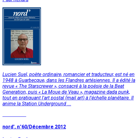
Lucien Suel, poète ordinaire, romancier et traducteur, est né en
1948 à Guarbecque, dans les Flandres artésiennes. Il a édité la
revue « The Starscrewer », consacré à la poésie de la Beat
Generation, puis « La Moue de Veau », magazine dada punk,
tout en pratiquant l'art postal (mail art) à l'échelle planétaire. Il
anime la Station Underground ...
Read More
nord', n°60/Décembre 2012