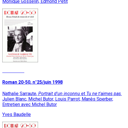
Monique Gosselin, Edmond Petit
Read More
Roman 20-50, n°25/juin 1998
Nathalie Sarraute,
Portrait d'un inconnu
et
Tu ne t'aimes pas
.
Julien Blanc, Michel Butor, Louis Parrot, Manès Sperber,
Entretien avec Michel Butor
Yves Baudelle