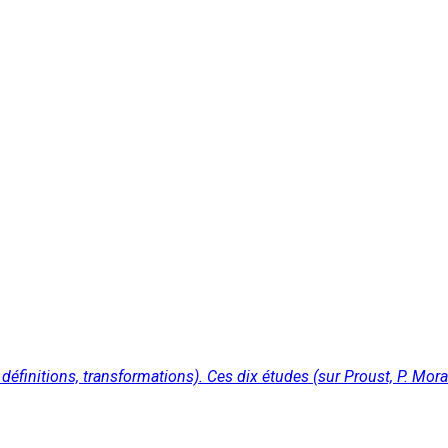
éfinitions, transformations). Ces dix études (sur Proust, P. Mor