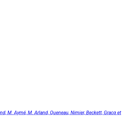
and, M. Aymé, M. Arland, Queneau, Nimier, Beckett, Gracq et