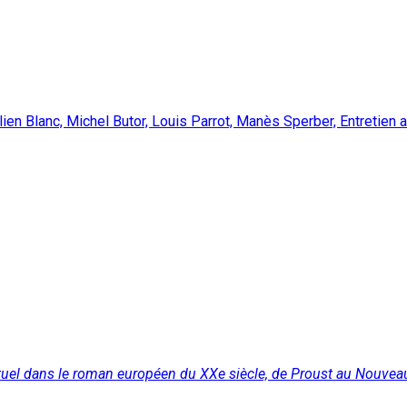
ulien Blanc, Michel Butor, Louis Parrot, Manès Sperber, Entretien
lectuel dans le roman européen du XXe siècle, de Proust au Nouve