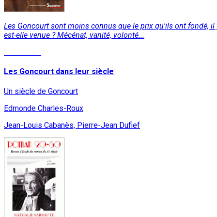
Les Goncourt sont moins connus que le prix qu'ils ont fondé, il y a
est-elle venue ? Mécénat, vanité, volonté...
Read More
Les Goncourt dans leur siècle
Un siècle de Goncourt
Edmonde Charles-Roux
Jean-Louis Cabanès, Pierre-Jean Dufief