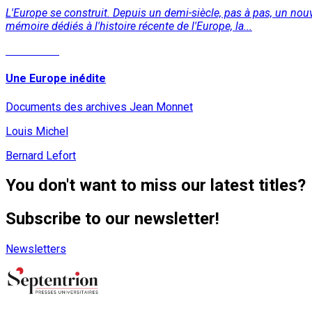
L'Europe se construit. Depuis un demi-siècle, pas à pas, un no
mémoire dédiés à l'histoire récente de l'Europe, la...
Read More
Une Europe inédite
Documents des archives Jean Monnet
Louis Michel
Bernard Lefort
You don't want to miss our latest titles?
Subscribe to our newsletter!
Newsletters