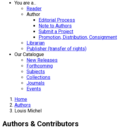
You are a...
Reader
Author
Editorial Process
Note to Authors
Submit a Project
Promotion, Distribution, Consignment
Librarian
Publisher (transfer of rights)
Our Catalogue
New Releases
Forthcoming
Subjects
Collections
Journals
Events
Home
Authors
Louis Michel
Authors & Contributors