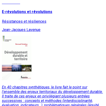
Read More
E-révolutions et révolutions
Résistances et résiliences
Jean-Jacques Lavenue
En 40 chapitres synthétiques, le livre fait le point sur
l'ensemble des enjeux territoriaux du développement durable.
Il traite de ces enjeux en privilégiant plusieurs entrées
successives : concepts et méthodes (interdisciplinarité,
évaluation, indicateurs…), problématiques générales (équité,