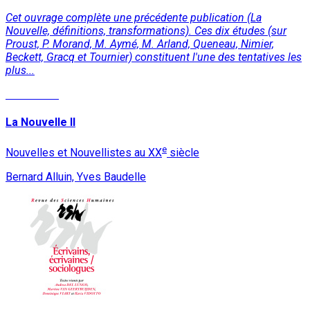
Cet ouvrage complète une précédente publication (La
Nouvelle, définitions, transformations). Ces dix études (sur
Proust, P. Morand, M. Aymé, M. Arland, Queneau, Nimier,
Beckett, Gracq et Tournier) constituent l'une des tentatives les
plus...
Read More
La Nouvelle II
e
Nouvelles et Nouvellistes au XX
siècle
Bernard Alluin, Yves Baudelle