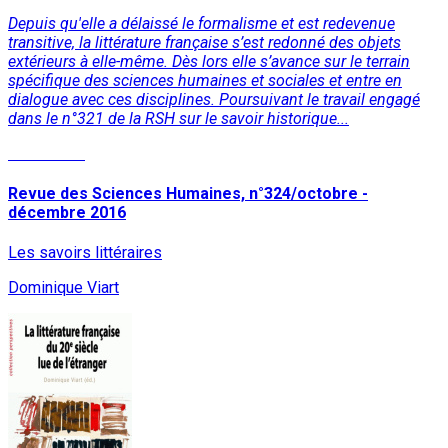
Depuis qu'elle a délaissé le formalisme et est redevenue
transitive, la littérature française s’est redonné des objets
extérieurs à elle-même. Dès lors elle s’avance sur le terrain
spécifique des sciences humaines et sociales et entre en
dialogue avec ces disciplines. Poursuivant le travail engagé
dans le n°321 de la RSH sur le savoir historique...
Read More
Revue des Sciences Humaines, n°324/octobre -
décembre 2016
Les savoirs littéraires
Dominique Viart