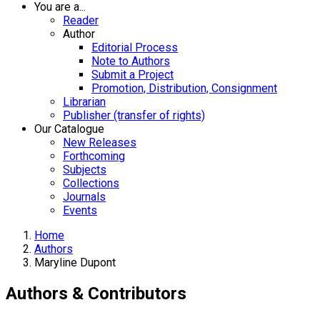
You are a...
Reader
Author
Editorial Process
Note to Authors
Submit a Project
Promotion, Distribution, Consignment
Librarian
Publisher (transfer of rights)
Our Catalogue
New Releases
Forthcoming
Subjects
Collections
Journals
Events
Home
Authors
Maryline Dupont
Authors & Contributors