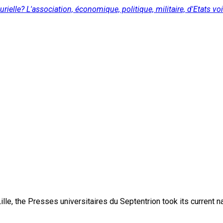
urielle? L'association, économique, politique, militaire, d'Etats
lle, the Presses universitaires du Septentrion took its current 