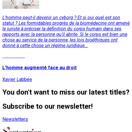
L'homme peut-il devenir un cyborg ? Et si oui quel est son
statut ? Les formidables progrès de la biomédecine ont amené
le juriste à préciser la définition du corps humain dans ses
rapports avec la personne qu’il abrite. Si le corps est bien une
chose au service de la personne, les lois bioéthiques ont
donné à cette chose un régime juridique...
Read More
L'homme augmenté face au droit
Xavier Labbée
You don't want to miss our latest titles?
Subscribe to our newsletter!
Newsletters