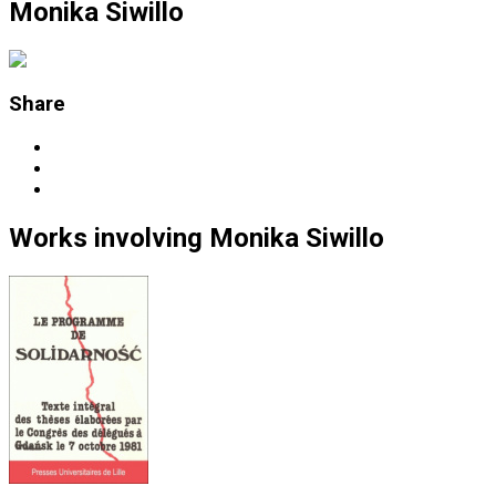
Monika Siwillo
Share
Works
involving
Monika Siwillo