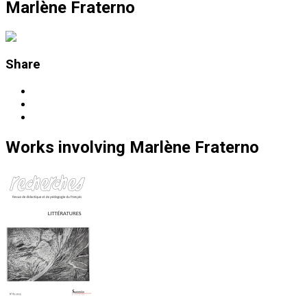
Marlène Fraterno
Share
Works
involving
Marlène Fraterno