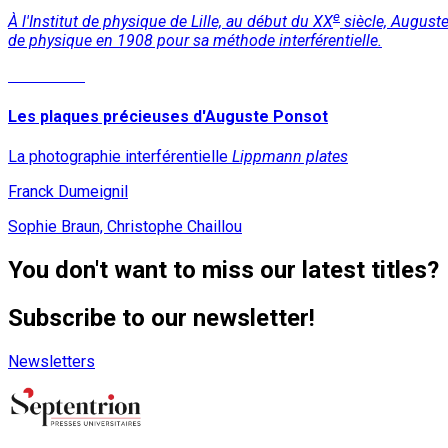
e
À l'Institut de physique de Lille, au début du XX
siècle, Auguste
de physique en 1908 pour sa méthode interférentielle.
Read More
Les plaques précieuses d'Auguste Ponsot
La photographie interférentielle
Lippmann plates
Franck Dumeignil
Sophie Braun, Christophe Chaillou
You don't want to miss our latest titles?
Subscribe to our newsletter!
Newsletters