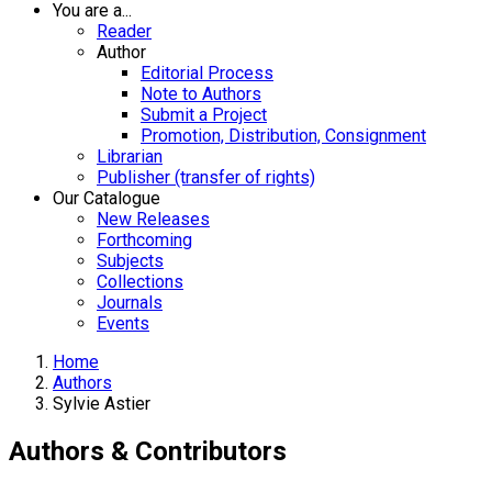
You are a...
Reader
Author
Editorial Process
Note to Authors
Submit a Project
Promotion, Distribution, Consignment
Librarian
Publisher (transfer of rights)
Our Catalogue
New Releases
Forthcoming
Subjects
Collections
Journals
Events
Home
Authors
Sylvie Astier
Authors & Contributors