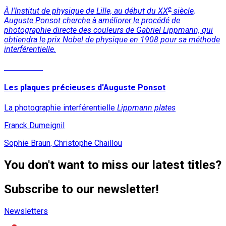
e
À l'Institut de physique de Lille, au début du XX
siècle,
Auguste Ponsot cherche à améliorer le procédé de
photographie directe des couleurs de Gabriel Lippmann, qui
obtiendra le prix Nobel de physique en 1908 pour sa méthode
interférentielle.
Read More
Les plaques précieuses d'Auguste Ponsot
La photographie interférentielle
Lippmann plates
Franck Dumeignil
Sophie Braun, Christophe Chaillou
You don't want to miss our latest titles?
Subscribe to our newsletter!
Newsletters