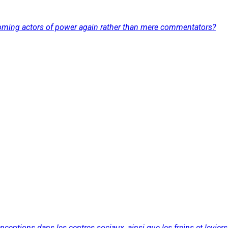
becoming actors of power again rather than mere commentators?
onceptions dans les centres sociaux, ainsi que les freins et levie