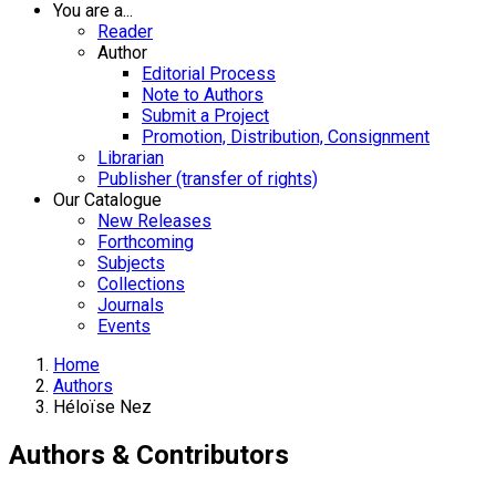
You are a...
Reader
Author
Editorial Process
Note to Authors
Submit a Project
Promotion, Distribution, Consignment
Librarian
Publisher (transfer of rights)
Our Catalogue
New Releases
Forthcoming
Subjects
Collections
Journals
Events
Home
Authors
Héloïse Nez
Authors & Contributors