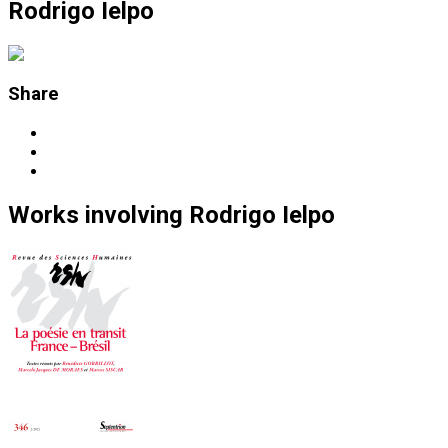
Rodrigo Ielpo
Share
Works
involving
Rodrigo Ielpo