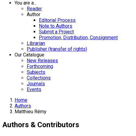
You are a...
Reader
Author
Editorial Process
Note to Authors
Submit a Project
Promotion, Distribution, Consignment
Librarian
Publisher (transfer of rights)
Our Catalogue
New Releases
Forthcoming
Subjects
Collections
Journals
Events
Home
Authors
Matthieu Rémy
Authors & Contributors