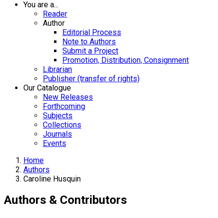
You are a...
Reader
Author
Editorial Process
Note to Authors
Submit a Project
Promotion, Distribution, Consignment
Librarian
Publisher (transfer of rights)
Our Catalogue
New Releases
Forthcoming
Subjects
Collections
Journals
Events
Home
Authors
Caroline Husquin
Authors & Contributors