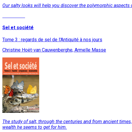
Our salty looks will help you discover the polymorphic aspects of
Read More
Sel et société
Tome 3 : regards de sel de l'Antiquité à nos jours
Christine Hoët-van Cauwenberghe, Armelle Masse
The study of salt, through the centuries and from ancient times, i
wealth he seems to get for him.