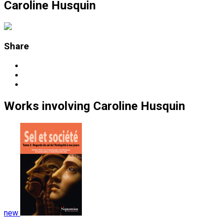
Caroline Husquin
Share
Works
involving
Caroline Husquin
new