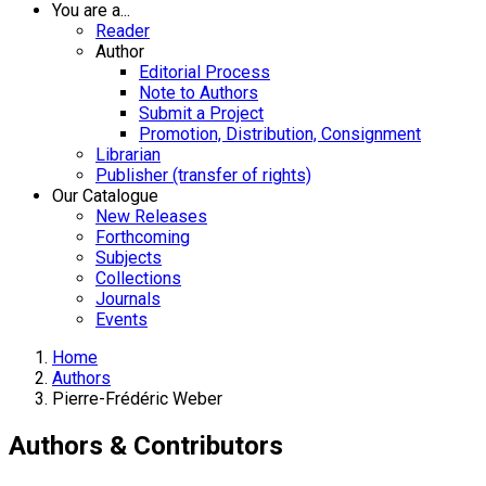
You are a...
Reader
Author
Editorial Process
Note to Authors
Submit a Project
Promotion, Distribution, Consignment
Librarian
Publisher (transfer of rights)
Our Catalogue
New Releases
Forthcoming
Subjects
Collections
Journals
Events
Home
Authors
Pierre-Frédéric Weber
Authors & Contributors