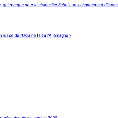
sie, qui marque pour le chancelier Scholz un « changement d’époqu
n russe de l'Ukraine fait à l'Allemagne ?
uropéen depuis les années 2000.