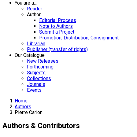
You are a...
Reader
Author
Editorial Process
Note to Authors
Submit a Project
Promotion, Distribution, Consignment
Librarian
Publisher (transfer of rights)
Our Catalogue
New Releases
Forthcoming
Subjects
Collections
Journals
Events
Home
Authors
Pierre Carion
Authors & Contributors