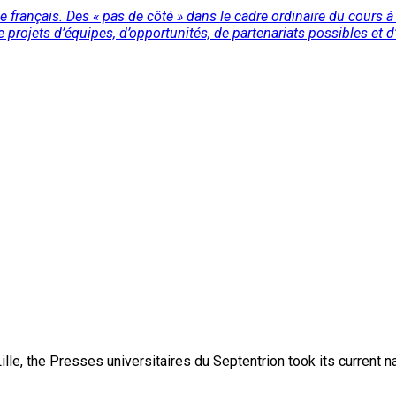
 français. Des « pas de côté » dans le cadre ordinaire du cours à 
e projets d’équipes, d’opportunités, de partenariats possibles et d’
lle, the Presses universitaires du Septentrion took its current 