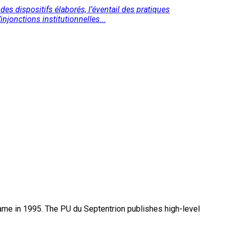
des dispositifs élaborés, l’éventail des pratiques
injonctions institutionnelles...
name in 1995. The PU du Septentrion publishes high-level