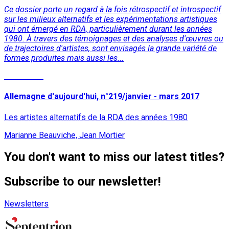
Ce dossier porte un regard à la fois rétrospectif et introspectif
sur les milieux alternatifs et les expérimentations artistiques
qui ont émergé en RDA, particulièrement durant les années
1980. À travers des témoignages et des analyses d'œuvres ou
de trajectoires d'artistes, sont envisagés la grande variété de
formes produites mais aussi les...
Read More
Allemagne d'aujourd'hui, n°219/janvier - mars 2017
Les artistes alternatifs de la RDA des années 1980
Marianne Beauviche, Jean Mortier
You don't want to miss our latest titles?
Subscribe to our newsletter!
Newsletters