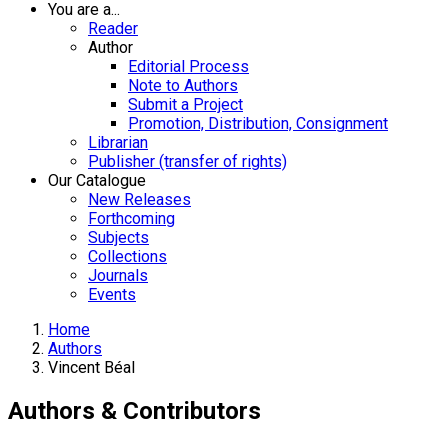
You are a...
Reader
Author
Editorial Process
Note to Authors
Submit a Project
Promotion, Distribution, Consignment
Librarian
Publisher (transfer of rights)
Our Catalogue
New Releases
Forthcoming
Subjects
Collections
Journals
Events
Home
Authors
Vincent Béal
Authors & Contributors