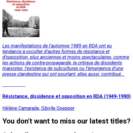
Les manifestations de l'automne 1989 en RDA ont eu
tendance à occulter d’autres formes de résistance et
d’opposition, plus anciennes et moins spectaculaires, comme
les actions de contre-propagande, la critique de dissidents
marxistes, l’existence de subcultures ou l’émergence d’une
presse clandestine qui ont pourtant, elles aussi, contribué...
Read More
Résistance, dissidence et opposition en RDA (1949-1990)
Hélène Camarade, Sibylle Goepper
You don't want to miss our latest titles?