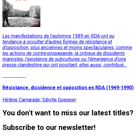
Les manifestations de l'automne 1989 en RDA ont eu
tendance à occulter d’autres formes de résistance et
d’opposition, plus anciennes et moins spectaculaires, comme
les actions de contre-propagande, la critique de dissidents
marxistes, l’existence de subcultures ou l’émergence d’une
presse clandestine qui ont pourtant, elles aussi, contribué...
Read More
Résistance, dissidence et opposition en RDA (1949-1990)
Hélène Camarade, Sibylle Goepper
You don't want to miss our latest titles?
Subscribe to our newsletter!