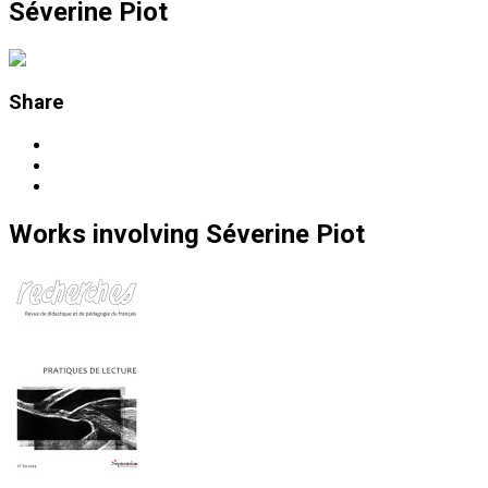
Séverine Piot
Share
Works
involving
Séverine Piot