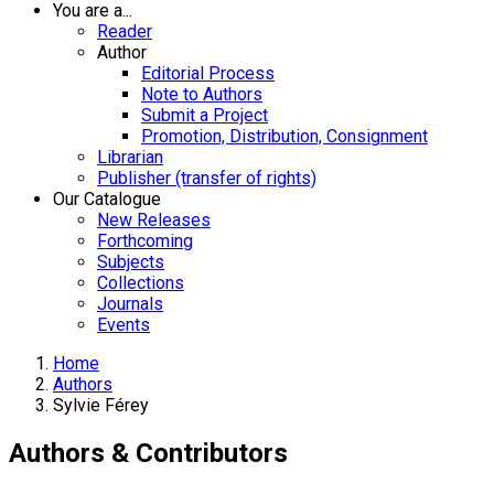
You are a...
Reader
Author
Editorial Process
Note to Authors
Submit a Project
Promotion, Distribution, Consignment
Librarian
Publisher (transfer of rights)
Our Catalogue
New Releases
Forthcoming
Subjects
Collections
Journals
Events
Home
Authors
Sylvie Férey
Authors & Contributors