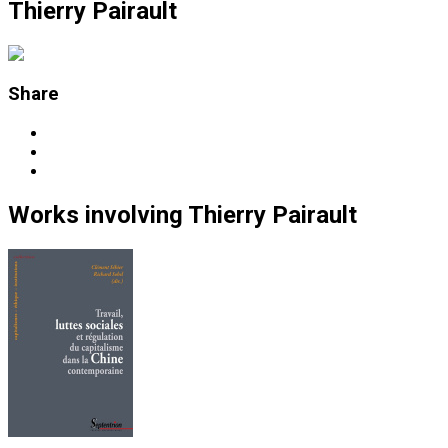
Thierry Pairault
Share
Works
involving
Thierry Pairault