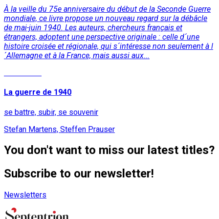
À la veille du 75e anniversaire du début de la Seconde Guerre
mondiale, ce livre propose un nouveau regard sur la débâcle
de mai-juin 1940. Les auteurs, chercheurs français et
étrangers, adoptent une perspective originale : celle d´une
histoire croisée et régionale, qui s´intéresse non seulement à l
´Allemagne et à la France, mais aussi aux...
Read More
La guerre de 1940
se battre, subir, se souvenir
Stefan Martens, Steffen Prauser
You don't want to miss our latest titles?
Subscribe to our newsletter!
Newsletters