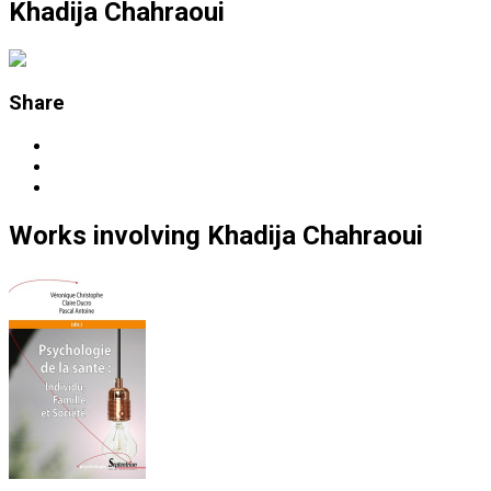
Khadija Chahraoui
Share
Works
involving
Khadija Chahraoui