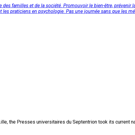
des familles et de la société. Promouvoir le bien-être, prévenir l
 les praticiens en psychologie. Pas une journée sans que les méd
lle, the Presses universitaires du Septentrion took its current 