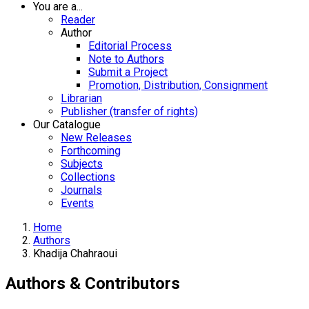
You are a...
Reader
Author
Editorial Process
Note to Authors
Submit a Project
Promotion, Distribution, Consignment
Librarian
Publisher (transfer of rights)
Our Catalogue
New Releases
Forthcoming
Subjects
Collections
Journals
Events
Home
Authors
Khadija Chahraoui
Authors & Contributors