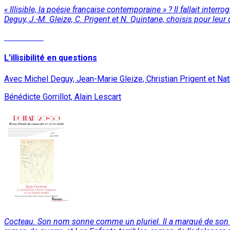
« Illisible, la poésie française contemporaine » ? Il fallait inte
Deguy, J.-M. Gleize, C. Prigent et N. Quintane, choisis pour leur
Read More
L'illisibilité en questions
Avec Michel Deguy, Jean-Marie Gleize, Christian Prigent et Nat
Bénédicte Gorrillot, Alain Lescart
Cocteau. Son nom sonne comme un pluriel. Il a marqué de son éto