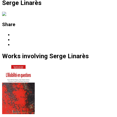
Serge Linarès
Share
Works
involving
Serge Linarès