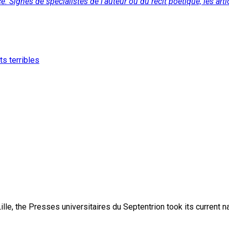
. Signés de spécialistes de l’auteur ou du récit poétique, les artic
s terribles
lle, the Presses universitaires du Septentrion took its current 