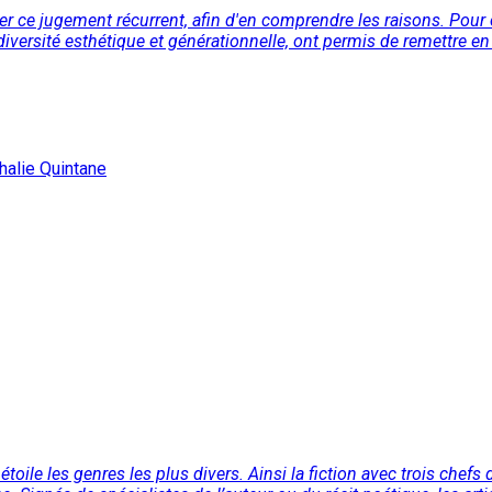
rroger ce jugement récurrent, afin d'en comprendre les raisons. Pour 
 diversité esthétique et générationnelle, ont permis de remettre en 
halie Quintane
ile les genres les plus divers. Ainsi la fiction avec trois chefs