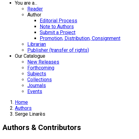
You are a...
Reader
Author
Editorial Process
Note to Authors
Submit a Project
Promotion, Distribution, Consignment
Librarian
Publisher (transfer of rights)
Our Catalogue
New Releases
Forthcoming
Subjects
Collections
Journals
Events
Home
Authors
Serge Linarès
Authors & Contributors