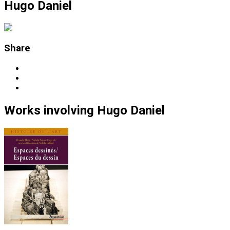
Hugo Daniel
Share
Works
involving
Hugo Daniel