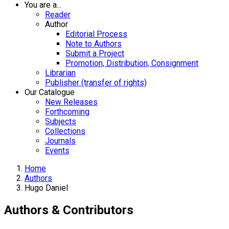
You are a...
Reader
Author
Editorial Process
Note to Authors
Submit a Project
Promotion, Distribution, Consignment
Librarian
Publisher (transfer of rights)
Our Catalogue
New Releases
Forthcoming
Subjects
Collections
Journals
Events
Home
Authors
Hugo Daniel
Authors & Contributors