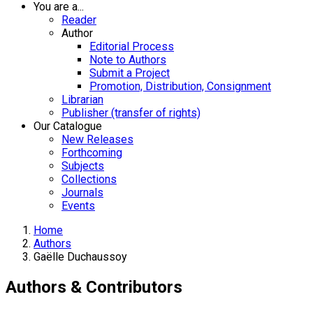
You are a...
Reader
Author
Editorial Process
Note to Authors
Submit a Project
Promotion, Distribution, Consignment
Librarian
Publisher (transfer of rights)
Our Catalogue
New Releases
Forthcoming
Subjects
Collections
Journals
Events
Home
Authors
Gaëlle Duchaussoy
Authors & Contributors