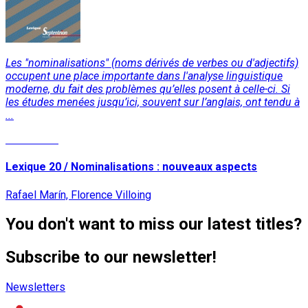
Les "nominalisations" (noms dérivés de verbes ou d'adjectifs)
occupent une place importante dans l'analyse linguistique
moderne, du fait des problèmes qu’elles posent à celle-ci. Si
les études menées jusqu’ici, souvent sur l’anglais, ont tendu à
...
Read More
Lexique 20 / Nominalisations : nouveaux aspects
Rafael Marín, Florence Villoing
You don't want to miss our latest titles?
Subscribe to our newsletter!
Newsletters