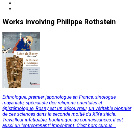
Works
involving
Philippe Rothstein
Ethnologue, premier japonologue en France, sinologue,
mayaniste, spécialiste des religions orientales et
épistémologue, Rosny est un découvreur, un véritable pionnier
de ces sciences dans la seconde moitié du XIXe siècle.
Travailleur infatigable, boulimique de connaissances, il est
aussi un "entreprenant" impénitent. C'est hors cursus...