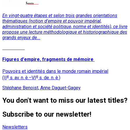
En vingt-quatre étapes et selon trois grandes orientations
thématiques (notion d'empire et pouvoir impérial,
administration et société politique, norme et identités), ce livre
propose une lecture méthodologique et historiographique des
grands enjeux de...
Read More
Figures d'empire, fragments de mémoire
Pouvoirs et identités dans le monde romain impérial
e
e
(II
s. av. n. è.–VI
s. de. n. è.)
Stéphane Benoist, Anne Daguet-Gagey
You don't want to miss our latest titles?
Subscribe to our newsletter!
Newsletters