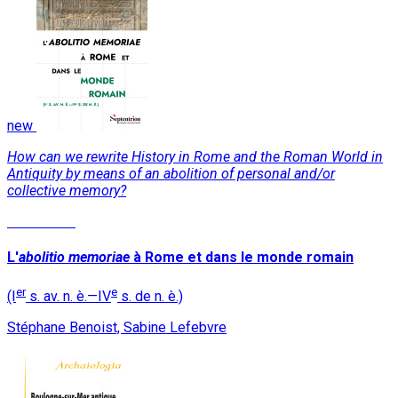
new
How can we rewrite History in Rome and the Roman World in
Antiquity by means of an abolition of personal and/or
collective memory?
Read More
L'
abolitio memoriae
à Rome et dans le monde romain
er
e
(I
s. av. n. è.—IV
s. de n. è.)
Stéphane Benoist, Sabine Lefebvre