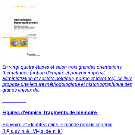
En vingt-quatre étapes et selon trois grandes orientations
thématiques (notion d'empire et pouvoir impérial,
administration et société politique, norme et identités), ce livre
propose une lecture méthodologique et historiographique des
grands enjeux de...
Read More
Figures d'empire, fragments de mémoire
Pouvoirs et identités dans le monde romain impérial
e
e
(II
s. av. n. è.–VI
s. de. n. è.)