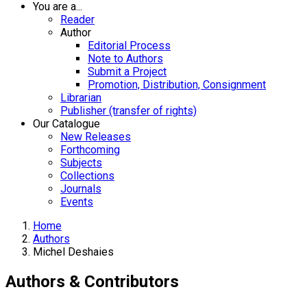
You are a...
Reader
Author
Editorial Process
Note to Authors
Submit a Project
Promotion, Distribution, Consignment
Librarian
Publisher (transfer of rights)
Our Catalogue
New Releases
Forthcoming
Subjects
Collections
Journals
Events
Home
Authors
Michel Deshaies
Authors & Contributors