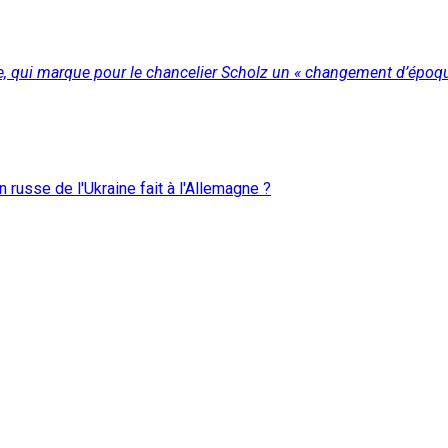
sie, qui marque pour le chancelier Scholz un « changement d’époqu
n russe de l'Ukraine fait à l'Allemagne ?