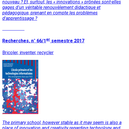
nouveau ? Et, surtout, les « innovations » prônées sont-elles
gages d'un véritable renouvèlement didactique et
pédagogique, prenant en compte les problèmes
d'apprentissage ?
Read More
er
Recherches, n° 66/1
semestre 2017
Bricoler, inventer, recycler
The primary school, however stable as it may seem is also a
place of innovation and creativity regarding technology and