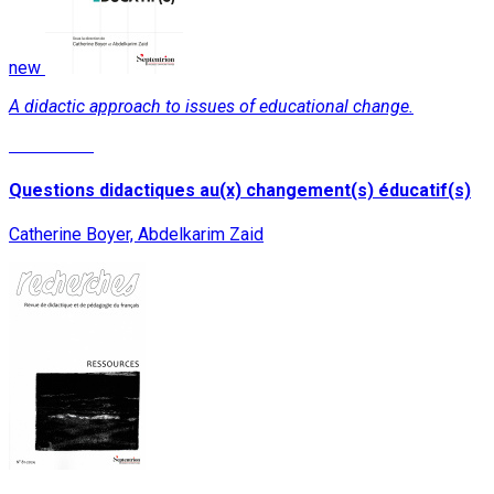
new
A didactic approach to issues of educational change.
Read More
Questions didactiques au(x) changement(s) éducatif(s)
Catherine Boyer, Abdelkarim Zaid