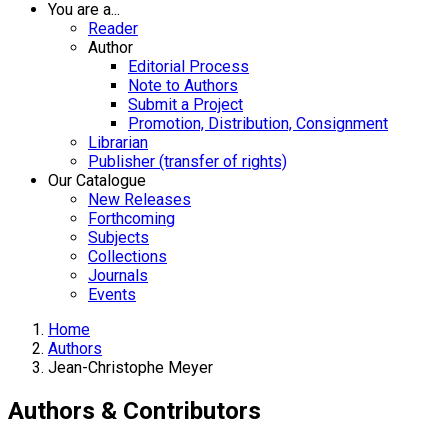
You are a...
Reader
Author
Editorial Process
Note to Authors
Submit a Project
Promotion, Distribution, Consignment
Librarian
Publisher (transfer of rights)
Our Catalogue
New Releases
Forthcoming
Subjects
Collections
Journals
Events
Home
Authors
Jean-Christophe Meyer
Authors & Contributors