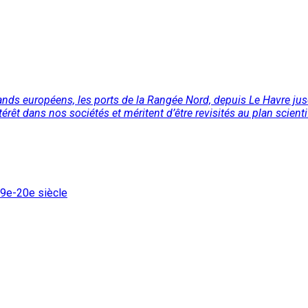
terlands européens, les ports de la Rangée Nord, depuis Le Havre j
érêt dans nos sociétés et méritent d’être revisités au plan scientif
19e-20e siècle