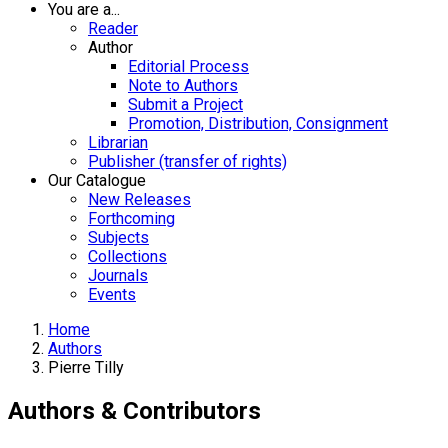
You are a...
Reader
Author
Editorial Process
Note to Authors
Submit a Project
Promotion, Distribution, Consignment
Librarian
Publisher (transfer of rights)
Our Catalogue
New Releases
Forthcoming
Subjects
Collections
Journals
Events
Home
Authors
Pierre Tilly
Authors & Contributors