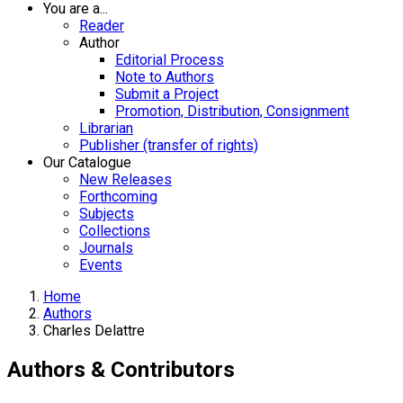
You are a...
Reader
Author
Editorial Process
Note to Authors
Submit a Project
Promotion, Distribution, Consignment
Librarian
Publisher (transfer of rights)
Our Catalogue
New Releases
Forthcoming
Subjects
Collections
Journals
Events
Home
Authors
Charles Delattre
Authors & Contributors