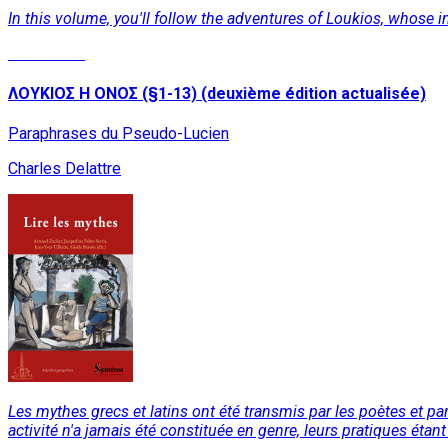
In this volume, you'll follow the adventures of Loukios, whose i
Read More
ΛΟΥΚΙΟΣ Η ΟΝΟΣ (§1-13) (deuxième édition actualisée)
Paraphrases du Pseudo-Lucien
Charles Delattre
Les mythes grecs et latins ont été transmis par les poètes et par
activité n'a jamais été constituée en genre, leurs pratiques ét