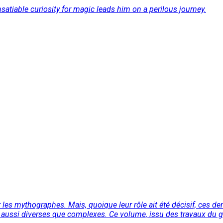
nsatiable curiosity for magic leads him on a perilous journey.
 les mythographes. Mais, quoique leur rôle ait été décisif, ces de
ant aussi diverses que complexes. Ce volume, issu des travaux du 