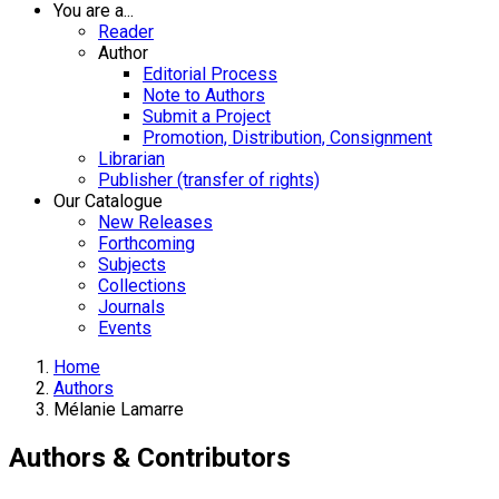
You are a...
Reader
Author
Editorial Process
Note to Authors
Submit a Project
Promotion, Distribution, Consignment
Librarian
Publisher (transfer of rights)
Our Catalogue
New Releases
Forthcoming
Subjects
Collections
Journals
Events
Home
Authors
Mélanie Lamarre
Authors & Contributors