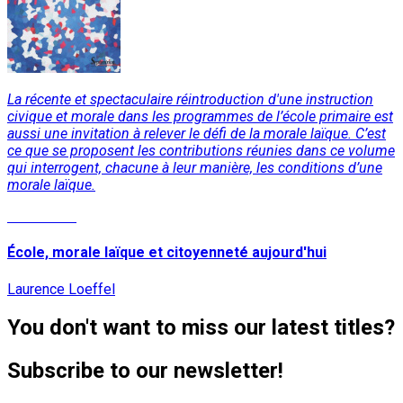
La récente et spectaculaire réintroduction d'une instruction
civique et morale dans les programmes de l’école primaire est
aussi une invitation à relever le défi de la morale laïque. C’est
ce que se proposent les contributions réunies dans ce volume
qui interrogent, chacune à leur manière, les conditions d’une
morale laïque.
Read More
École, morale laïque et citoyenneté aujourd'hui
Laurence Loeffel
You don't want to miss our latest titles?
Subscribe to our newsletter!