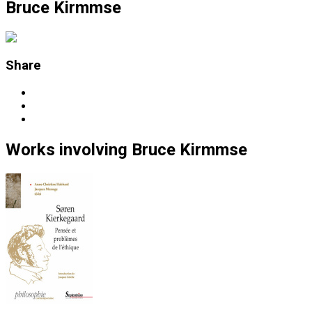
Bruce Kirmmse
Share
Works
involving
Bruce Kirmmse