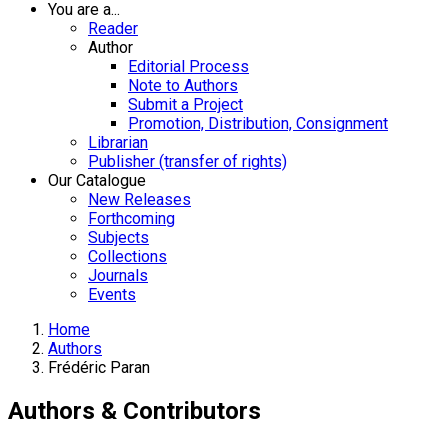
You are a...
Reader
Author
Editorial Process
Note to Authors
Submit a Project
Promotion, Distribution, Consignment
Librarian
Publisher (transfer of rights)
Our Catalogue
New Releases
Forthcoming
Subjects
Collections
Journals
Events
Home
Authors
Frédéric Paran
Authors & Contributors