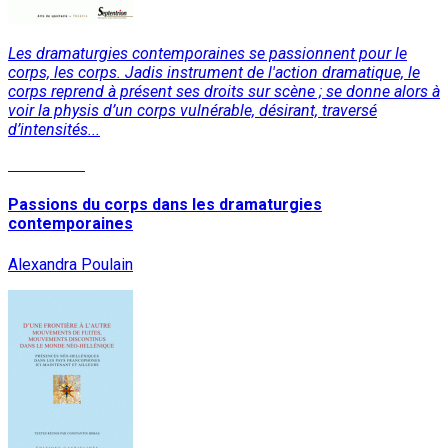
Les dramaturgies contemporaines se passionnent pour le
corps, les corps. Jadis instrument de l'action dramatique, le
corps reprend à présent ses droits sur scène ; se donne alors à
voir la physis d’un corps vulnérable, désirant, traversé
d’intensités...
Read More
Passions du corps dans les dramaturgies
contemporaines
Alexandra Poulain