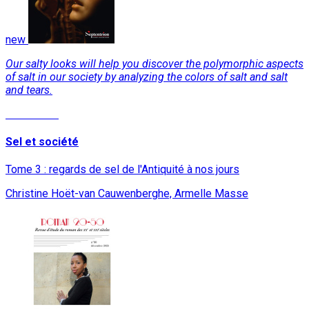
new
Our salty looks will help you discover the polymorphic aspects
of salt in our society by analyzing the colors of salt and salt
and tears.
Read More
Sel et société
Tome 3 : regards de sel de l'Antiquité à nos jours
Christine Hoët-van Cauwenberghe, Armelle Masse