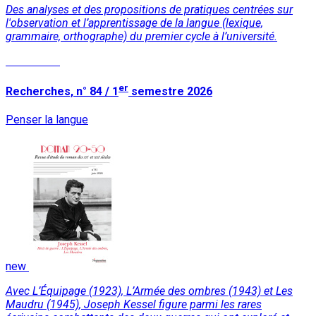
Des analyses et des propositions de pratiques centrées sur
l'observation et l’apprentissage de la langue (lexique,
grammaire, orthographe) du premier cycle à l’université.
Read More
er
Recherches, n° 84 / 1
semestre 2026
Penser la langue
new
Avec L’Équipage (1923), L’Armée des ombres (1943) et Les
Maudru (1945), Joseph Kessel figure parmi les rares