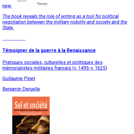
new
The book reveals the role of writing as a tool for political
negotiation between the military nobility and society and the
State.
Read More
Témoigner de la guerre à la Renaissance
Pratiques sociales, culturelles et politiques des
mémorialistes militaires français (v. 1495-v. 1625)
Guillaume Pinet
Benjamin Deruelle