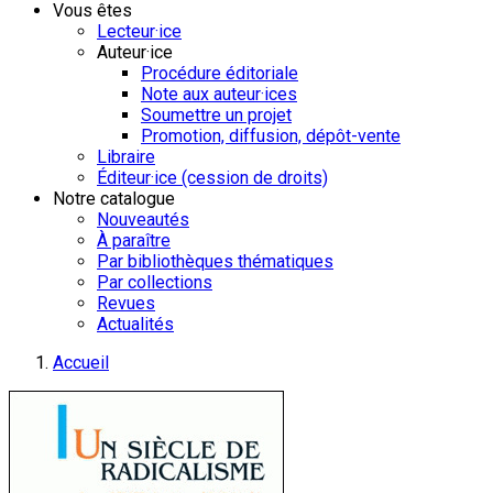
Vous êtes
Lecteur·ice
Auteur·ice
Procédure éditoriale
Note aux auteur·ices
Soumettre un projet
Promotion, diffusion, dépôt-vente
Libraire
Éditeur·ice (cession de droits)
Notre catalogue
Nouveautés
À paraître
Par bibliothèques thématiques
Par collections
Revues
Actualités
Accueil