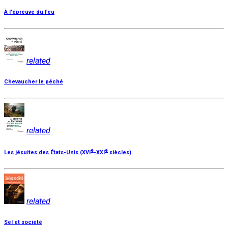
À l'épreuve du feu
related
Chevaucher le péché
related
e
e
Les jésuites des États-Unis (XVI
-XXI
siècles)
related
Sel et société